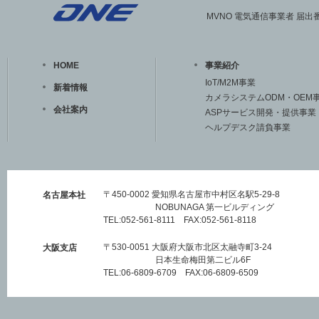
MVNO 電気通信事業者 届出番号
HOME
事業紹介
IoT/M2M事業
新着情報
カメラシステムODM・OEM
会社案内
ASPサービス開発・提供事業
ヘルプデスク請負事業
〒450-0002 愛知県名古屋市中村区名駅5-29-8
名古屋本社
NOBUNAGA 第一ビルディング
TEL:052-561-8111 FAX:052-561-8118
〒530-0051 大阪府大阪市北区太融寺町3-24
大阪支店
日本生命梅田第二ビル6F
TEL:06-6809-6709 FAX:06-6809-6509