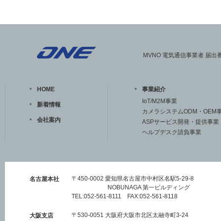
MVNO 電気通信事業者 届出番号
HOME
事業紹介
IoT/M2M事業
新着情報
カメラシステムODM・OEM
会社案内
ASPサービス開発・提供事業
ヘルプデスク請負事業
〒450-0002 愛知県名古屋市中村区名駅5-29-8
名古屋本社
NOBUNAGA 第一ビルディング
TEL:052-561-8111 FAX:052-561-8118
〒530-0051 大阪府大阪市北区太融寺町3-24
大阪支店